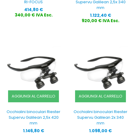
RI-FOCUS
Supervu Galilean 2,5x 340
mm
Prezzo
414,80 €
Prezzo
340,00 € IVA Esc.
1.122,40 €
920,00 € IVA Esc.
AGGIUNGI AL CARRELLO
AGGIUNGI AL CARRELLO
Occhialini binoculari Riester
Occhialini binoculari Riester
Supervu Galilean 2,5x 420
Supervu Galilean 2x 340
mm
mm
Prezzo
Prezzo
1.146,80 €
1.098,00 €