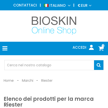
MEDICINA
CONTATTACI
ITALIANO
€
EUR
ESTETICA
MENU
DERMATOLOGIA
FOTOTERAPIA
ELETTROMEDICALI
0
ACCEDI
STUDIO
MEDICO
OCCHIALI
DI
PROTEZIONE
Home
Marchi
Riester
Elenco dei prodotti per la marca
Riester