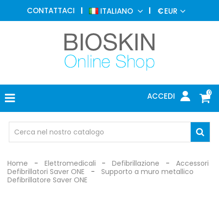
MEDICINA
CONTATTACI
ITALIANO
€
EUR
ESTETICA
MENU
DERMATOLOGIA
FOTOTERAPIA
ELETTROMEDICALI
0
ACCEDI
STUDIO
MEDICO
OCCHIALI
DI
PROTEZIONE
Home
Elettromedicali
Defibrillazione
Accessori
Defibrillatori Saver ONE
Supporto a muro metallico
Defibrillatore Saver ONE