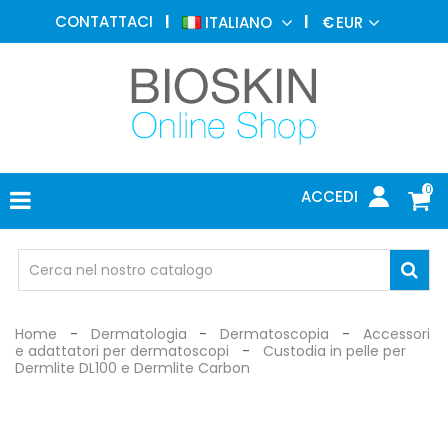
MEDICINA
CONTATTACI
ITALIANO
€
EUR
ESTETICA
MENU
DERMATOLOGIA
FOTOTERAPIA
ELETTROMEDICALI
0
ACCEDI
STUDIO
MEDICO
OCCHIALI
DI
PROTEZIONE
Home
Dermatologia
Dermatoscopia
Accessori
e adattatori per dermatoscopi
Custodia in pelle per
Dermlite DL100 e Dermlite Carbon