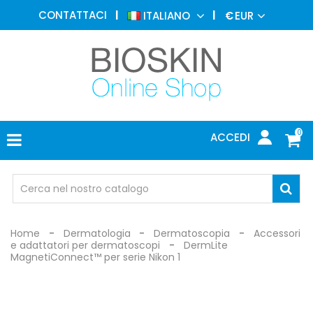
MEDICINA
CONTATTACI
ITALIANO
€
EUR
ESTETICA
MENU
DERMATOLOGIA
FOTOTERAPIA
ELETTROMEDICALI
0
ACCEDI
STUDIO
MEDICO
OCCHIALI
DI
PROTEZIONE
Home
Dermatologia
Dermatoscopia
Accessori
e adattatori per dermatoscopi
DermLite
MagnetiConnect™ per serie Nikon 1