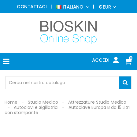
MEDICINA
CONTATTACI
ITALIANO
€
EUR
ESTETICA
MENU
DERMATOLOGIA
FOTOTERAPIA
ELETTROMEDICALI
0
ACCEDI
STUDIO
MEDICO
OCCHIALI
DI
PROTEZIONE
Home
Studio Medico
Attrezzature Studio Medico
Autoclavi e Sigillatrici
Autoclave Europa B da 15 Litri
con stampante