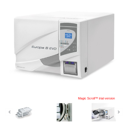
Magic Scroll™ trial version