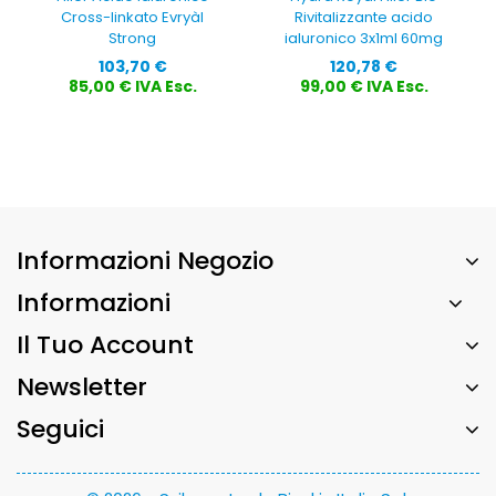
Cross-linkato Evryàl
Rivitalizzante acido
Strong
ialuronico 3x1ml 60mg
Prezzo
Prezzo
103,70 €
120,78 €
85,00 € IVA Esc.
99,00 € IVA Esc.
Informazioni Negozio
Informazioni
Il Tuo Account
Newsletter
Seguici