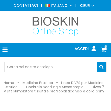
MEDICINA
CONTATTACI
ITALIANO
€
EUR
ESTETICA
MENU
DERMATOLOGIA
FOTOTERAPIA
ELETTROMEDICALI
0
ACCEDI
STUDIO
MEDICO
OCCHIALI
DI
PROTEZIONE
Home
Medicina Estetica
Linea DIVES per Medicina
Estetica
Cocktails Needling e Mesoterapia
Dives 7-
V Lift stimolatore tissutale profiloplastica viso e collo 1x3ml