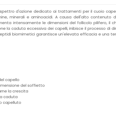
pettro d'azione dedicato ai trattamenti per il cuoio capel
amine, minerali e aminoacidi. A causa dell'alto contenuto d
enta intensamente le dimensioni del follicolo pilifero, il 
viene la caduta eccessiva dei capelli, inibisce il processo di 
ptidi biomimetici garantisce un'elevata efficacia e una tera
del capello
dimensione del soffietto
arne la crescita
iva caduta
io capelluto