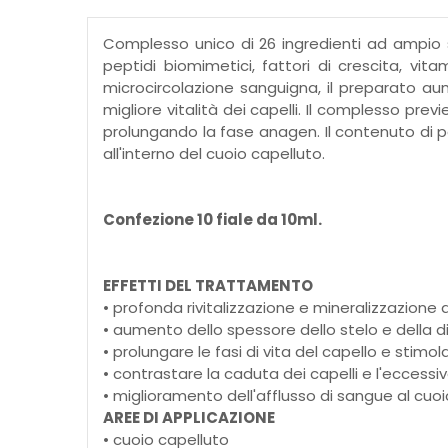
Complesso unico di 26 ingredienti ad ampio s
peptidi biomimetici, fattori di crescita, vit
microcircolazione sanguigna, il preparato aum
migliore vitalità dei capelli. Il complesso pre
prolungando la fase anagen. Il contenuto di pe
all'interno del cuoio capelluto.
Confezione 10 fiale da 10ml.
EFFETTI DEL TRATTAMENTO
• profonda rivitalizzazione e mineralizzazione 
• aumento dello spessore dello stelo e della 
• prolungare le fasi di vita del capello e stimol
• contrastare la caduta dei capelli e l'eccess
• miglioramento dell'afflusso di sangue al cuo
AREE DI APPLICAZIONE
• cuoio capelluto