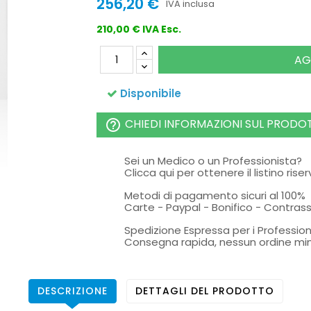
256,20 €
IVA inclusa
210,00 € IVA Esc.
AG
Disponibile
CHIEDI INFORMAZIONI SUL PRODO
help_outline
Sei un Medico o un Professionista?
Clicca qui per ottenere il listino rise
Metodi di pagamento sicuri al 100%
Carte - Paypal - Bonifico - Contra
Spedizione Espressa per i Profession
Consegna rapida, nessun ordine mi
DESCRIZIONE
DETTAGLI DEL PRODOTTO