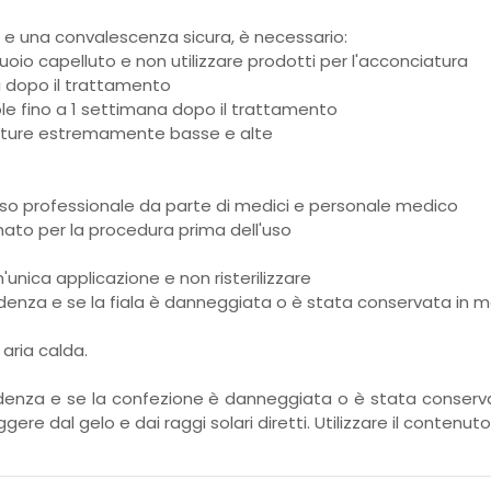
o e una convalescenza sicura, è necessario:
cuoio capelluto e non utilizzare prodotti per l'acconciatura
ni dopo il trattamento
 sole fino a 1 settimana dopo il trattamento
rature estremamente basse e alte
'uso professionale da parte di medici e personale medico
mato per la procedura prima dell'uso
n'unica applicazione e non risterilizzare
cadenza e se la fiala è danneggiata o è stata conservata in 
 aria calda.
cadenza e se la confezione è danneggiata o è stata conserv
gere dal gelo e dai raggi solari diretti. Utilizzare il contenu