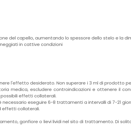
one del capello, aumentando lo spessore dello stelo e la dim
eggiati in cattive condizioni
tenere l'effetto desiderato. Non superare i 3 ml di prodotto p
ria medica, escludere controindicazioni e ottenere il co
possibili effetti collaterali.
è necessario eseguire 6-8 trattamenti a intervalli di 7-21 gi
ffetti collaterali.
amento, gonfiore o lievi lividi nel sito di trattamento. Di so