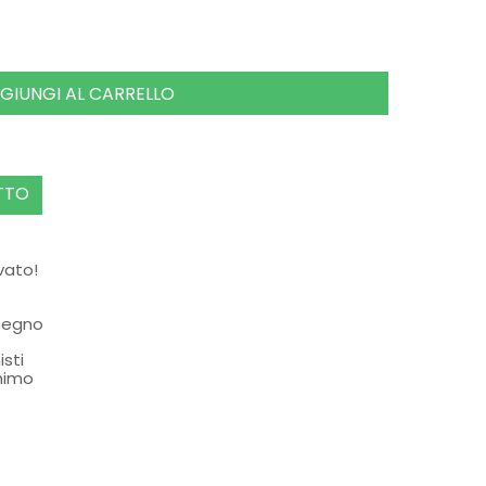
GIUNGI AL CARRELLO
TTO
rvato!
ssegno
isti
nimo