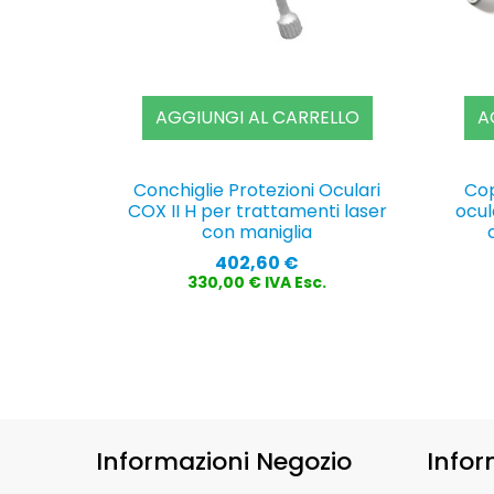
AGGIUNGI AL CARRELLO
A
Conchiglie Protezioni Oculari
Cop
COX II H per trattamenti laser
ocul
con maniglia
Prezzo
402,60 €
330,00 € IVA Esc.
Informazioni Negozio
Infor