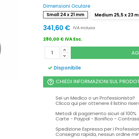
Dimensioni Oculare
Small 24 x 21 mm
Medium 25,5 x 23 
341,60 €
IVA inclusa
280,00 € IVA Esc.
AG
Disponibile
CHIEDI INFORMAZIONI SUL PRODO
help_outline
Sei un Medico o un Professionista?
Clicca qui per ottenere il listino rise
Metodi di pagamento sicuri al 100%
Carte - Paypal - Bonifico - Contra
Spedizione Espressa per i Profession
Consegna rapida, nessun ordine mi