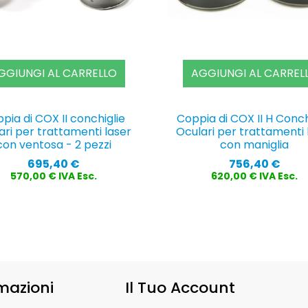
GGIUNGI AL CARRELLO
AGGIUNGI AL CARREL
pia di COX II conchiglie
Coppia di COX II H Conch
ari per trattamenti laser
Oculari per trattamenti 
con ventosa - 2 pezzi
con maniglia
Prezzo
Prezzo
695,40 €
756,40 €
570,00 € IVA Esc.
620,00 € IVA Esc.
mazioni
Il Tuo Account