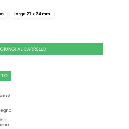
mm
Large 27 x 24 mm
GIUNGI AL CARRELLO
TTO
rvato!
ssegno
isti
nimo