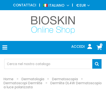
MEDICINA
CONTATTACI
ITALIANO
€
EUR
ESTETICA
MENU
DERMATOLOGIA
FOTOTERAPIA
ELETTROMEDICALI
0
ACCEDI
STUDIO
MEDICO
OCCHIALI
DI
PROTEZIONE
Home
Dermatologia
Dermatoscopia
Dermatoscopi Dermlite
Dermlite DL4W Dermatoscopio
a luce polarizzata