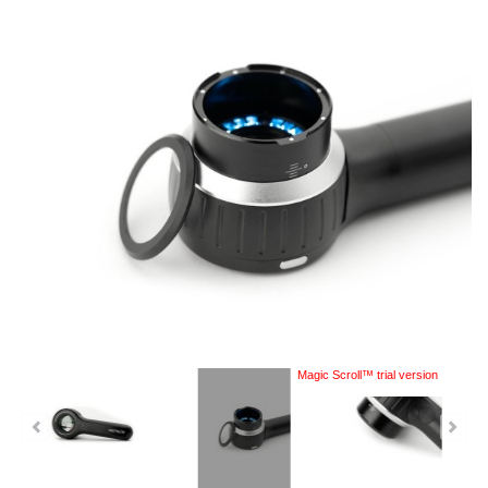
Magic Scroll™ trial version