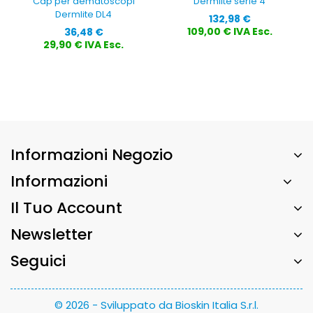
Cap per dematoscopi
Dermlite serie 4
Dermlite DL4
Prezzo
132,98 €
Prezzo
109,00 € IVA Esc.
36,48 €
29,90 € IVA Esc.
Informazioni Negozio
Informazioni
Il Tuo Account
Newsletter
Seguici
© 2026 - Sviluppato da Bioskin Italia S.r.l.