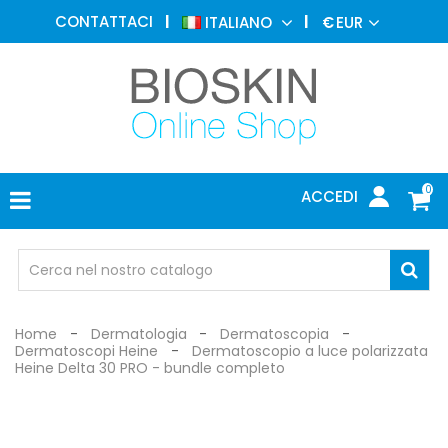
MEDICINA
CONTATTACI
ITALIANO
€
EUR
ESTETICA
MENU
DERMATOLOGIA
FOTOTERAPIA
ELETTROMEDICALI
0
ACCEDI
STUDIO
MEDICO
OCCHIALI
DI
PROTEZIONE
Home
Dermatologia
Dermatoscopia
Dermatoscopi Heine
Dermatoscopio a luce polarizzata
Heine Delta 30 PRO - bundle completo