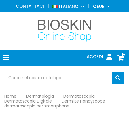
MEDICINA
CONTATTACI
ITALIANO
€
EUR
ESTETICA
MENU
DERMATOLOGIA
FOTOTERAPIA
ELETTROMEDICALI
0
ACCEDI
STUDIO
MEDICO
OCCHIALI
DI
PROTEZIONE
Home
Dermatologia
Dermatoscopia
Dermatoscopia Digitale
Dermlite Handyscope
dermatoscopio per smartphone