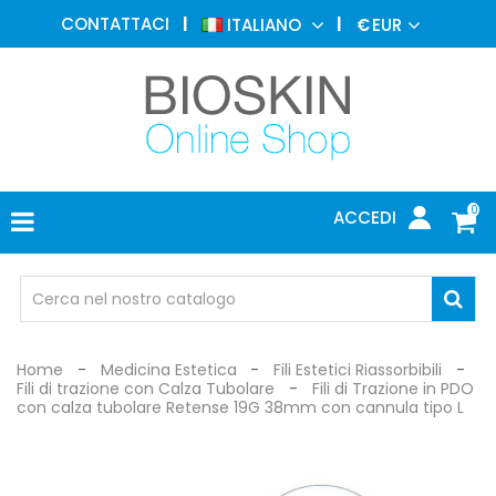
MEDICINA
CONTATTACI
ITALIANO
€
EUR
ESTETICA
MENU
DERMATOLOGIA
FOTOTERAPIA
ELETTROMEDICALI
0
ACCEDI
STUDIO
MEDICO
OCCHIALI
DI
PROTEZIONE
Home
Medicina Estetica
Fili Estetici Riassorbibili
Fili di trazione con Calza Tubolare
Fili di Trazione in PDO
con calza tubolare Retense 19G 38mm con cannula tipo L