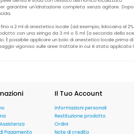
n pelle densa e soda con tessuto dismorfico localizzato.
per garantire un'idratazione completa senza agitare. Dopo i
cida.
ino a 2 ml di anestetico locale (ad esempio, lidocaina al 2%)
prodotto con una siringa da 3 ml o 5 ml (a seconda della sce
lio. È possibile applicare un bolo di anestetico locale prima di
o vigoroso sulle aree trattate in cui è stata applicata la s
mazioni
Il Tuo Account
mo
Informazioni personali
na
Restituzione prodotto
Assistenza
Ordini
 di Pagamento
Note di credito