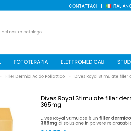
CONTATTACI
ITALIAN
A
FOTOTERAPIA
ELETTROMEDICALI
STUD
NEA DIVES PER MEDICINA ESTETICA
r Premium con Lidocaina
e Mesoterapia Microaghi
 Booster Hydra Royal Family
ktails Needling e Mesoterapia
 Mesoterapia e Needling
Video Dermatoscopi
Software Dermatoscopia
SISTEMI DI FOTOTERAPIA
Cabine Fototerapiche
Pannelli Fototerapici
FILI ESTETICI RIASSORBIBILI
Fili di Sospensione e Sostegno
Fili di Trazione con Cannula
Fili di trazione con Calza Tubolare
Unità elettrochirurgiche monobipolari
Elettrobisturi Monopolari
Accessori per Elettrobisturi
Pinze Bipolari Non Aderenti
Pinze Monopolari e Bipolari
Placche per Elettrobisturi
Forbici per Elettrobisturi
Lampade Scialitiche
Lampade medicali GIMA
TERAPIA DOMICILIARE
Concentratori di Ossigeno
DERMAROLLER GMBH
Dermaroller Manuali Originali
Kit Dermaroller Concept
Sieri per Dermaroller / Needling
Aghi e Manipoli per Elettrolisi
Accessori Aspiratori di fumi
Aspiratori di Fumi Medicali
Fototerapia Neonata
Terapia Foto
Casco Ricrescita Capelli
ATTREZZAT
Sterilizzatrici a Sec
Pulitrici ad U
Aspiratori p
Autoclavi e Sig
Centrifugh
Apparecchiat
Filler Dermici Acido Polilattico
Dives Royal Stimulate fille
Dives Royal Stimulate filler de
365mg
Dives Royal Stimulate è un
filler dermico
365mg
di soluzione in polvere reidratabil