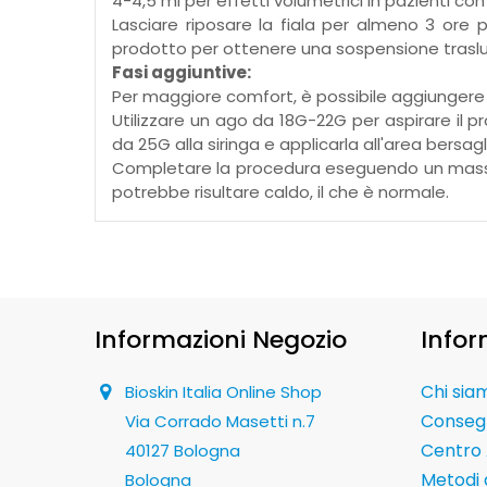
4-4,5 ml per effetti volumetrici in pazienti co
Lasciare riposare la fiala per almeno 3 ore 
prodotto per ottenere una sospensione traslu
Fasi aggiuntive:
Per maggiore comfort, è possibile aggiungere f
Utilizzare un ago da 18G-22G per aspirare il 
da 25G alla siringa e applicarla all'area bersag
Completare la procedura eseguendo un massaggi
potrebbe risultare caldo, il che è normale.
Informazioni Negozio
Infor
Chi sia
Bioskin Italia Online Shop
Conseg
Via Corrado Masetti n.7
Centro 
40127 Bologna
Metodi
Bologna