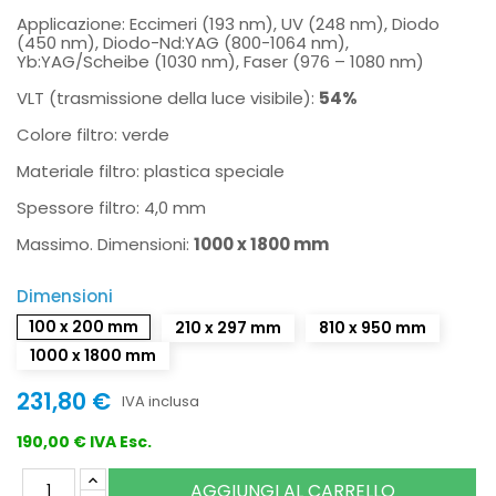
Applicazione: Eccimeri (193 nm), UV (248 nm), Diodo
(450 nm), Diodo-Nd:YAG (800-1064 nm),
Yb:YAG/Scheibe (1030 nm), Faser (976 – 1080 nm)
VLT (trasmissione della luce visibile):
54%
Colore filtro: verde
Materiale filtro: plastica speciale
Spessore filtro: 4,0 mm
Massimo. Dimensioni:
1000 x 1800 mm
Dimensioni
100 x 200 mm
210 x 297 mm
810 x 950 mm
1000 x 1800 mm
231,80 €
IVA inclusa
190,00 € IVA Esc.
AGGIUNGI AL CARRELLO