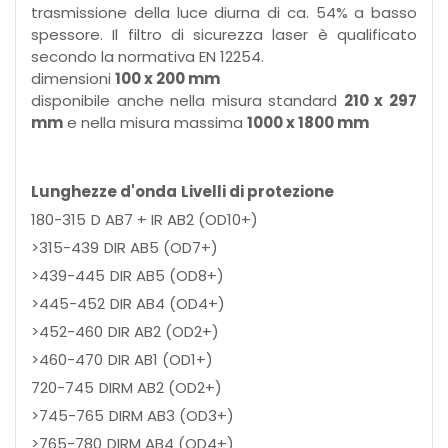
trasmissione della luce diurna di ca. 54% a basso
spessore. Il filtro di sicurezza laser è qualificato
secondo la normativa EN 12254.
dimensioni
100 x 200 mm
disponibile anche nella misura standard
210 x 297
mm
e nella misura massima
1000 x 1800 mm
Lunghezze d'onda
Livelli di protezione
180-315
D AB7 + IR AB2 (OD10+)
>315-439
DIR AB5 (OD7+)
>439-445
DIR AB5 (OD8+)
>445-452
DIR AB4 (OD4+)
>452-460
DIR AB2 (OD2+)
>460-470
DIR AB1 (OD1+)
720-745
DIRM AB2 (OD2+)
>745-765
DIRM AB3 (OD3+)
>765-780
DIRM AB4 (OD4+)