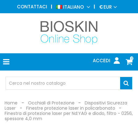
MEDICINA
CONTATTACI
ITALIANO
€
EUR
ESTETICA
MENU
DERMATOLOGIA
FOTOTERAPIA
ELETTROMEDICALI
0
ACCEDI
STUDIO
MEDICO
OCCHIALI
DI
PROTEZIONE
Home
Occhiali di Protezione
Dispositivi Sicurezza
Laser
Finestre protezione laser in policarbonato
Finestra di protezione laser per Nd:YAG e diodo, filtro - 0256,
spessore 4,0 mm