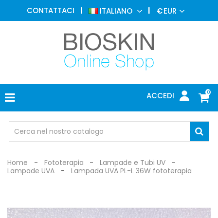
MEDICINA
CONTATTACI
ITALIANO
€
EUR
ESTETICA
MENU
DERMATOLOGIA
FOTOTERAPIA
ELETTROMEDICALI
0
ACCEDI
STUDIO
MEDICO
OCCHIALI
DI
PROTEZIONE
Home
Fototerapia
Lampade e Tubi UV
Lampade UVA
Lampada UVA PL-L 36W fototerapia