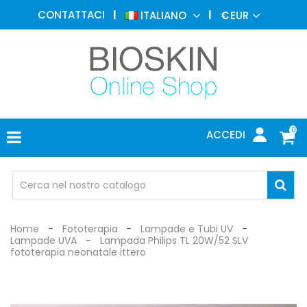
MEDICINA
CONTATTACI
ITALIANO
€
EUR
ESTETICA
MENU
DERMATOLOGIA
FOTOTERAPIA
ELETTROMEDICALI
0
ACCEDI
STUDIO
MEDICO
OCCHIALI
DI
PROTEZIONE
Home
Fototerapia
Lampade e Tubi UV
Lampade UVA
Lampada Philips TL 20W/52 SLV
fototerapia neonatale ittero