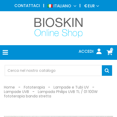
MEDICINA
CONTATTACI
ITALIANO
€
EUR
ESTETICA
MENU
DERMATOLOGIA
FOTOTERAPIA
ELETTROMEDICALI
0
ACCEDI
STUDIO
MEDICO
OCCHIALI
DI
PROTEZIONE
Home
Fototerapia
Lampade e Tubi UV
Lampade UVB
Lampada Philips UVB TL / 01 100W
fototerapia banda stretta