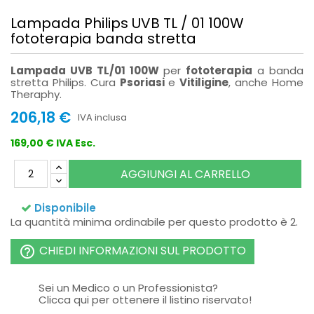
Lampada Philips UVB TL / 01 100W
fototerapia banda stretta
Lampada UVB TL/01 100W
per
fototerapia
a banda
stretta Philips. Cura
Psoriasi
e
Vitiligine
, anche Home
Theraphy.
206,18 €
IVA inclusa
169,00 € IVA Esc.
AGGIUNGI AL CARRELLO
Disponibile
La quantità minima ordinabile per questo prodotto è 2.
CHIEDI INFORMAZIONI SUL PRODOTTO
help_outline
Sei un Medico o un Professionista?
Clicca qui per ottenere il listino riservato!