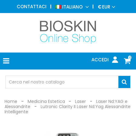
MEDICINA
CONTATTACI
ITALIANO
€
EUR
ESTETICA
MENU
DERMATOLOGIA
FOTOTERAPIA
ELETTROMEDICALI
0
ACCEDI
STUDIO
MEDICO
OCCHIALI
DI
PROTEZIONE
Home
Medicina Estetica
Laser
Laser Nd:YAG e
Alessandrite
Lutronic Clarity II Laser Nd:Yag Alessandrite
Intelligente