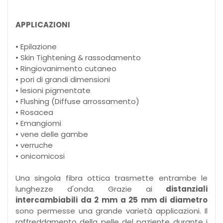
APPLICAZIONI
• Epilazione
• Skin Tightening & rassodamento
• Ringiovanimento cutaneo
• pori di grandi dimensioni
• lesioni pigmentate
• Flushing (Diffuse arrossamento)
• Rosacea
• Emangiomi
• vene delle gambe
• verruche
• onicomicosi
Una singola fibra ottica trasmette entrambe le
lunghezze d'onda. Grazie ai
distanziali
intercambiabili da 2 mm a 25 mm di diametro
sono permesse una grande varietà applicazioni. Il
raffreddamento della pelle del paziente durante i