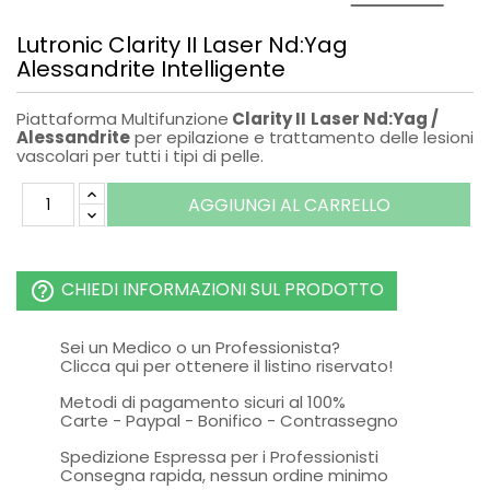
Lutronic Clarity II Laser Nd:Yag
Alessandrite Intelligente
Piattaforma Multifunzione
Clarity II
Laser Nd:Yag /
Alessandrite
per epilazione e trattamento delle lesioni
vascolari per tutti i tipi di pelle.
AGGIUNGI AL CARRELLO
CHIEDI INFORMAZIONI SUL PRODOTTO
help_outline
Sei un Medico o un Professionista?
Clicca qui per ottenere il listino riservato!
Metodi di pagamento sicuri al 100%
Carte - Paypal - Bonifico - Contrassegno
Spedizione Espressa per i Professionisti
Consegna rapida, nessun ordine minimo