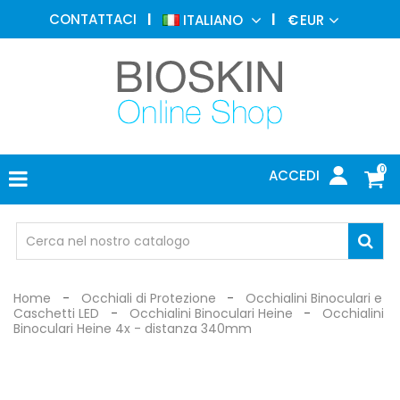
MEDICINA
CONTATTACI
ITALIANO
€
EUR
ESTETICA
MENU
DERMATOLOGIA
FOTOTERAPIA
ELETTROMEDICALI
0
ACCEDI
STUDIO
MEDICO
OCCHIALI
DI
PROTEZIONE
Home
Occhiali di Protezione
Occhialini Binoculari e
Caschetti LED
Occhialini Binoculari Heine
Occhialini
Binoculari Heine 4x - distanza 340mm