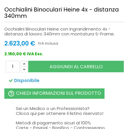
Occhialini Binoculari Heine 4x - distanza
340mm
Occhialini Binoculari Heine con ingrandimento 4x -
distanza di lavoro 340mm con montatura S-Frame.
2.623,00 €
IVA inclusa
2.150,00 € IVA Esc.
AGGIUNGI AL CARRELLO
Disponibile
CHIEDI INFORMAZIONI SUL PRODOTTO
help_outline
Sei un Medico o un Professionista?
Clicca qui per ottenere il listino riservato!
Metodi di pagamento sicuri al 100%
Carte - Paypal - Bonifico - Contrassegno