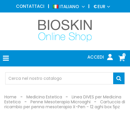
MEDICINA
CONTATTACI
ITALIANO
€
EUR
ESTETICA
MENU
DERMATOLOGIA
FOTOTERAPIA
ELETTROMEDICALI
0
ACCEDI
STUDIO
MEDICO
OCCHIALI
DI
PROTEZIONE
Home
Medicina Estetica
Linea DIVES per Medicina
Estetica
Penne Mesoterapia Microaghi
Cartuccia di
ricambio per penna mesoterapia X-Pen - 12 aghi box 5pz