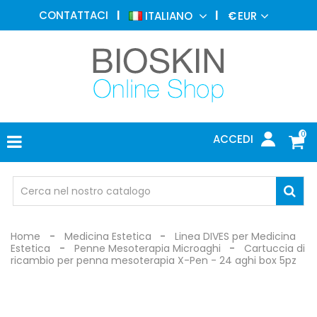
MEDICINA
CONTATTACI
ITALIANO
€
EUR
ESTETICA
MENU
DERMATOLOGIA
FOTOTERAPIA
ELETTROMEDICALI
0
ACCEDI
STUDIO
MEDICO
OCCHIALI
DI
PROTEZIONE
Home
Medicina Estetica
Linea DIVES per Medicina
Estetica
Penne Mesoterapia Microaghi
Cartuccia di
ricambio per penna mesoterapia X-Pen - 24 aghi box 5pz