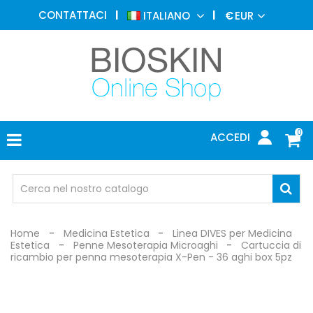
MEDICINA
CONTATTACI
ITALIANO
€
EUR
ESTETICA
MENU
DERMATOLOGIA
FOTOTERAPIA
ELETTROMEDICALI
0
ACCEDI
STUDIO
MEDICO
OCCHIALI
DI
PROTEZIONE
Home
Medicina Estetica
Linea DIVES per Medicina
Estetica
Penne Mesoterapia Microaghi
Cartuccia di
ricambio per penna mesoterapia X-Pen - 36 aghi box 5pz