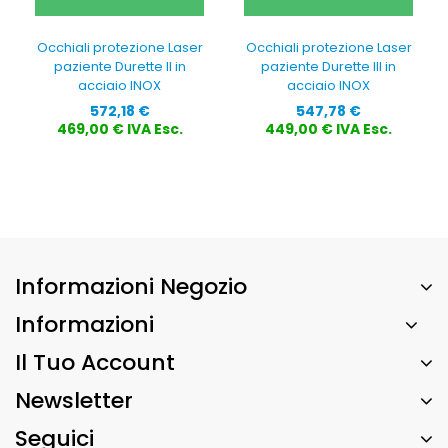
Occhiali protezione Laser
Occhiali protezione Laser
paziente Durette II in
paziente Durette III in
acciaio INOX
acciaio INOX
Prezzo
Prezzo
572,18 €
547,78 €
469,00 € IVA Esc.
449,00 € IVA Esc.
Informazioni Negozio
Informazioni
Il Tuo Account
Newsletter
Seguici