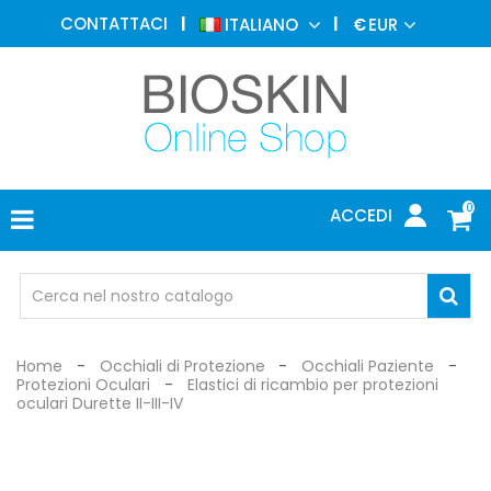
MEDICINA
CONTATTACI
ITALIANO
€
EUR
ESTETICA
MENU
DERMATOLOGIA
FOTOTERAPIA
ELETTROMEDICALI
0
ACCEDI
STUDIO
MEDICO
OCCHIALI
DI
PROTEZIONE
Home
Occhiali di Protezione
Occhiali Paziente
Protezioni Oculari
Elastici di ricambio per protezioni
oculari Durette II-III-IV