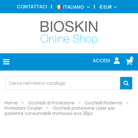
MEDICINA
CONTATTACI
ITALIANO
€
EUR
ESTETICA
MENU
DERMATOLOGIA
FOTOTERAPIA
ELETTROMEDICALI
0
ACCEDI
STUDIO
MEDICO
OCCHIALI
DI
PROTEZIONE
Home
Occhiali di Protezione
Occhiali Paziente
Protezioni Oculari
Occhiali protezione Laser per
paziente consumabili monouso box 25pz.