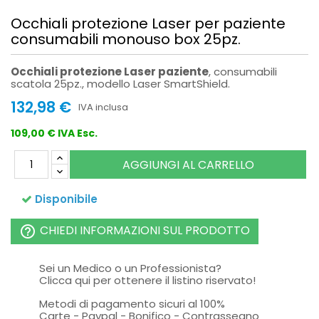
Occhiali protezione Laser per paziente
consumabili monouso box 25pz.
Occhiali protezione Laser paziente
, consumabili
scatola 25pz., modello Laser SmartShield.
132,98 €
IVA inclusa
109,00 € IVA Esc.
AGGIUNGI AL CARRELLO
Disponibile
CHIEDI INFORMAZIONI SUL PRODOTTO
help_outline
Sei un Medico o un Professionista?
Clicca qui per ottenere il listino riservato!
Metodi di pagamento sicuri al 100%
Carte - Paypal - Bonifico - Contrassegno