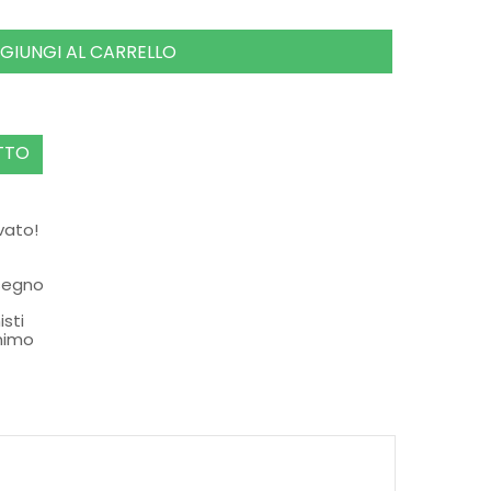
GIUNGI AL CARRELLO
TTO
rvato!
ssegno
isti
nimo