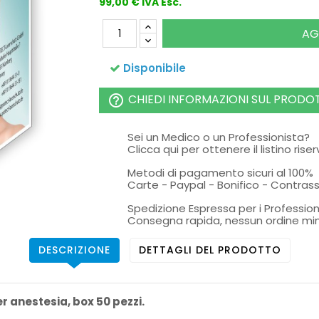
99,00 € IVA Esc.
AG
Disponibile
CHIEDI INFORMAZIONI SUL PRODO
help_outline
Sei un Medico o un Professionista?
Clicca qui per ottenere il listino rise
Metodi di pagamento sicuri al 100%
Carte - Paypal - Bonifico - Contra
Spedizione Espressa per i Profession
Consegna rapida, nessun ordine mi
DESCRIZIONE
DETTAGLI DEL PRODOTTO
r anestesia, box 50 pezzi.