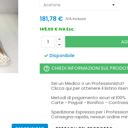
181,78 €
IVA inclusa
149,00 € IVA Esc.
AG
Disponibile
CHIEDI INFORMAZIONI SUL PRODO
help_outline
Sei un Medico o un Professionista?
Clicca qui per ottenere il listino rise
Metodi di pagamento sicuri al 100%
Carte - Paypal - Bonifico - Contra
Spedizione Espressa per i Profession
Consegna rapida, nessun ordine mi