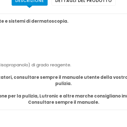
DESCRIZIONE
DETTAGLI DEL PRODOTTO
lsate e sistemi di dermatoscopia.
 / isopropanolo) di grado reagente.
rizzatori, consultare sempre il manuale utente della vos
pulizia.
e per la pulizia, Lutronic e altre marche consigliano in
Consultare sempre il manuale.