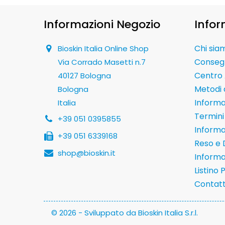
Informazioni Negozio
Infor
Chi sia
Bioskin Italia Online Shop
Conseg
Via Corrado Masetti n.7
Centro 
40127 Bologna
Metodi
Bologna
Informaz
Italia
Termini 
+39 051 0395855
Informa
+39 051 6339168
Reso e 
shop@bioskin.it
Informa
Listino 
Contatt
© 2026 - Sviluppato da Bioskin Italia S.r.l.