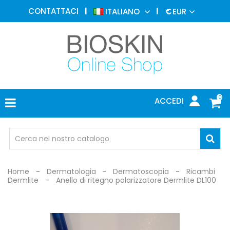
MEDICINA
CONTATTACI
ITALIANO
€
EUR
ESTETICA
MENU
DERMATOLOGIA
FOTOTERAPIA
ELETTROMEDICALI
0
ACCEDI
STUDIO
MEDICO
OCCHIALI
DI
PROTEZIONE
Home
Dermatologia
Dermatoscopia
Ricambi
Dermlite
Anello di ritegno polarizzatore Dermlite DL100