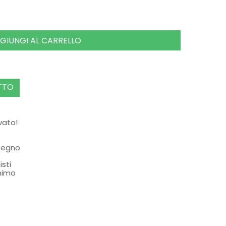
GIUNGI AL CARRELLO
TTO
rvato!
ssegno
isti
nimo