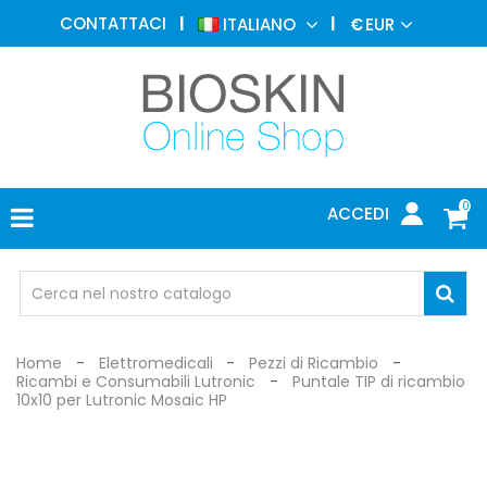
MEDICINA
CONTATTACI
ITALIANO
€
EUR
ESTETICA
MENU
DERMATOLOGIA
FOTOTERAPIA
ELETTROMEDICALI
0
ACCEDI
STUDIO
MEDICO
OCCHIALI
DI
PROTEZIONE
Home
Elettromedicali
Pezzi di Ricambio
Ricambi e Consumabili Lutronic
Puntale TIP di ricambio
10x10 per Lutronic Mosaic HP