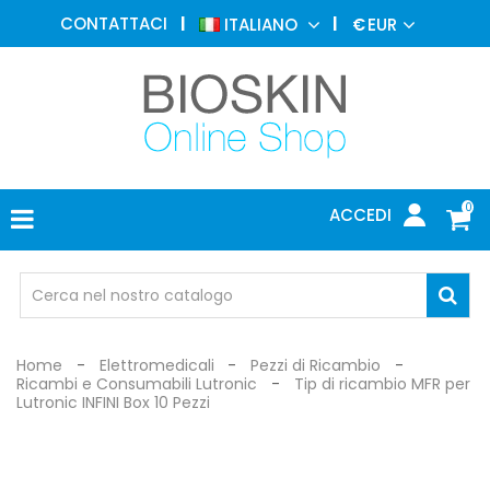
MEDICINA
CONTATTACI
ITALIANO
€
EUR
ESTETICA
MENU
DERMATOLOGIA
FOTOTERAPIA
ELETTROMEDICALI
0
ACCEDI
STUDIO
MEDICO
OCCHIALI
DI
PROTEZIONE
Home
Elettromedicali
Pezzi di Ricambio
Ricambi e Consumabili Lutronic
Tip di ricambio MFR per
Lutronic INFINI Box 10 Pezzi