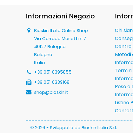
Informazioni Negozio
Infor
Chi sia
Bioskin Italia Online Shop
Conseg
Via Corrado Masetti n.7
Centro 
40127 Bologna
Metodi
Bologna
Informaz
Italia
Termini 
+39 051 0395855
Informa
+39 051 6339168
Reso e 
shop@bioskin.it
Informa
Listino 
Contatt
© 2026 - Sviluppato da Bioskin Italia S.r.l.