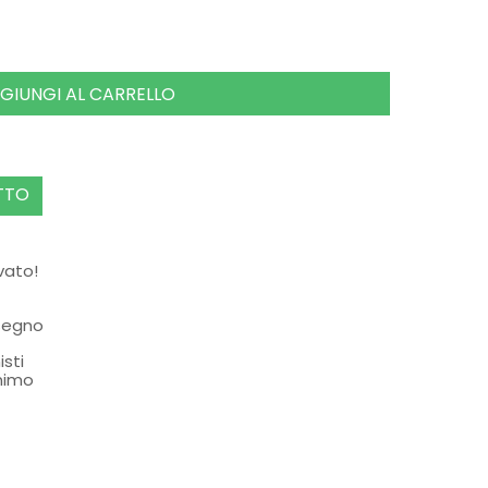
GIUNGI AL CARRELLO
TTO
rvato!
ssegno
isti
nimo