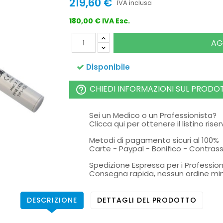
219,60 €
IVA inclusa
180,00 € IVA Esc.
AG
Disponibile
CHIEDI INFORMAZIONI SUL PRODO
help_outline
Sei un Medico o un Professionista?
Clicca qui per ottenere il listino rise
Metodi di pagamento sicuri al 100%
Carte - Paypal - Bonifico - Contra
Spedizione Espressa per i Profession
Consegna rapida, nessun ordine mi
DESCRIZIONE
DETTAGLI DEL PRODOTTO