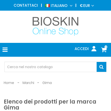
MEDICINA
CONTATTACI
ITALIANO
€
EUR
ESTETICA
MENU
DERMATOLOGIA
FOTOTERAPIA
ELETTROMEDICALI
0
ACCEDI
STUDIO
MEDICO
OCCHIALI
DI
PROTEZIONE
Home
Marchi
Gima
Elenco dei prodotti per la marca
Gima