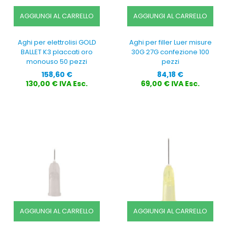
AGGIUNGI AL CARRELLO
AGGIUNGI AL CARRELLO
Aghi per elettrolisi GOLD
Aghi per filler Luer misure
BALLET K3 placcati oro
30G 27G confezione 100
monouso 50 pezzi
pezzi
Prezzo
Prezzo
158,60 €
84,18 €
130,00 € IVA Esc.
69,00 € IVA Esc.
AGGIUNGI AL CARRELLO
AGGIUNGI AL CARRELLO