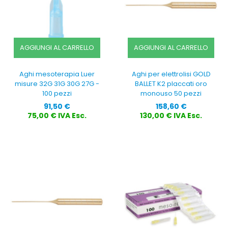
AGGIUNGI AL CARRELLO
AGGIUNGI AL CARRELLO
Aghi mesoterapia Luer
Aghi per elettrolisi GOLD
misure 32G 31G 30G 27G -
BALLET K2 placcati oro
100 pezzi
monouso 50 pezzi
Prezzo
Prezzo
91,50 €
158,60 €
75,00 € IVA Esc.
130,00 € IVA Esc.