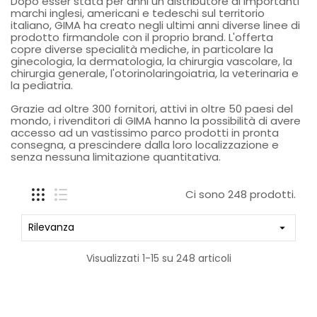
Dopo esser stata per anni un distributore di importanti
marchi inglesi, americani e tedeschi sul territorio
italiano, GIMA ha creato negli ultimi anni diverse linee di
prodotto firmandole con il proprio brand. L'offerta
copre diverse specialità mediche, in particolare la
ginecologia, la dermatologia, la chirurgia vascolare, la
chirurgia generale, l'otorinolaringoiatria, la veterinaria e
la pediatria.
Grazie ad oltre 300 fornitori, attivi in oltre 50 paesi del
mondo, i rivenditori di GIMA hanno la possibilità di avere
accesso ad un vastissimo parco prodotti in pronta
consegna, a prescindere dalla loro localizzazione e
senza nessuna limitazione quantitativa.
Ci sono 248 prodotti.
Rilevanza

Visualizzati 1-15 su 248 articoli