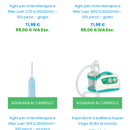
Aghi per scleroterapia e
Aghi per scleroterapia e
filler Luer 27G 0,40x12mm -
filler Luer 30G 0,30x12mm -
100 pezzi - grigio
100 pezzi - giallo
Prezzo
Prezzo
71,98 €
71,98 €
59,00 € IVA Esc.
59,00 € IVA Esc.
AGGIUNGI AL CARRELLO
AGGIUNGI AL CARRELLO
Aghi per scleroterapia e
Aspiratore a batteria Super
filler Luer 31G 0,26x12mm -
Vega 16 litri al minuto
100 pezzi - azzurro