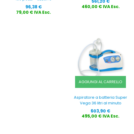
Prezzo
561,20 €
Prezzo
460,00 € IVA Esc.
96,38 €
79,00 € IVA Esc.
AGGIUNGI AL CARRELLO
Aspiratore a batteria Super
Vega 36 litri al minuto
Prezzo
603,90 €
495,00 € IVA Esc.