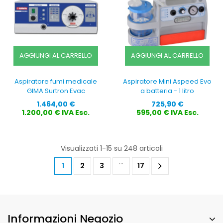
AGGIUNGI AL CARRELLO
AGGIUNGI AL CARRELLO
Aspiratore fumi medicale
Aspiratore Mini Aspeed Evo
GIMA Surtron Evac
a batteria - 1 litro
Prezzo
Prezzo
1.464,00 €
725,90 €
1.200,00 € IVA Esc.
595,00 € IVA Esc.
Visualizzati 1-15 su 248 articoli
…
1
2
3
17
Informazioni Negozio