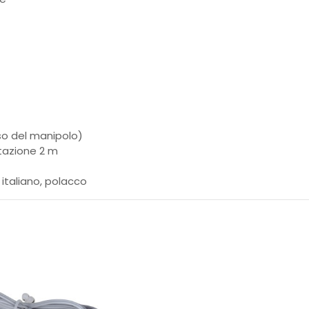
so del manipolo)
tazione 2 m
 italiano, polacco