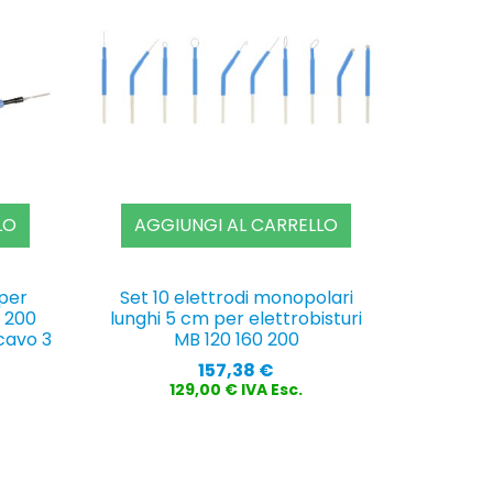
LO
AGGIUNGI AL CARRELLO
per
Set 10 elettrodi monopolari
0 200
lunghi 5 cm per elettrobisturi
 cavo 3
MB 120 160 200
Prezzo
157,38 €
129,00 € IVA Esc.