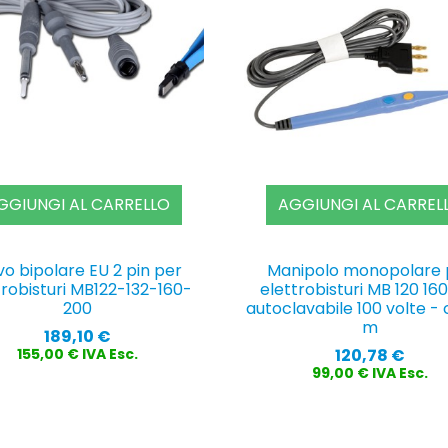
GGIUNGI AL CARRELLO
AGGIUNGI AL CARREL
o bipolare EU 2 pin per
Manipolo monopolare 
trobisturi MB122-132-160-
elettrobisturi MB 120 16
200
autoclavabile 100 volte -
m
Prezzo
189,10 €
Prezzo
120,78 €
155,00 € IVA Esc.
99,00 € IVA Esc.