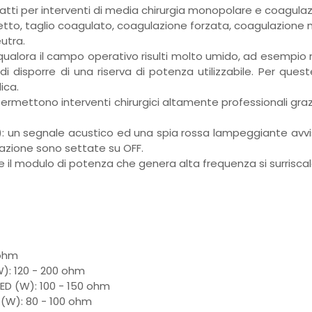
datti per interventi di media chirurgia monopolare e coagulaz
etto, taglio coagulato, coagulazione forzata, coagulazione 
utra.
 qualora il campo operativo risulti molto umido, ad esempio
 disporre di una riserva di potenza utilizzabile. Per ques
ica.
permettono interventi chirurgici altamente professionali graz
): un segnale acustico ed una spia rossa lampeggiante avvisa
lazione sono settate su OFF.
e il modulo di potenza che genera alta frequenza si surriscal
 ohm
): 120 - 200 ohm
D (W): 100 - 150 ohm
(W): 80 - 100 ohm