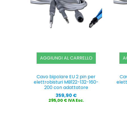
AGGIUNGI AL CARRELLO
A
Cavo bipolare EU 2 pin per
Cav
elettrobisturi MB122-132-160-
elet
200 con adattatore
Prezzo
359,90 €
295,00 € IVA Esc.