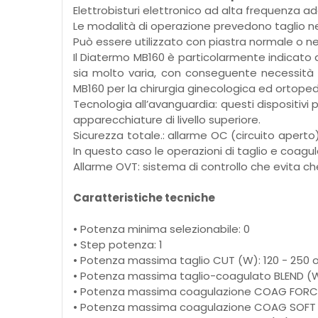
Elettrobisturi elettronico ad alta frequenza a
Le modalità di operazione prevedono taglio n
Può essere utilizzato con piastra normale o ne
Il Diatermo MB160 è particolarmente indicato
sia molto varia, con conseguente necessità di
MB160 per la chirurgia ginecologica ed ortoped
Tecnologia all’avanguardia: questi dispositivi 
apparecchiature di livello superiore.
Sicurezza totale.: allarme OC (circuito aperto
In questo caso le operazioni di taglio e coagu
Allarme OVT: sistema di controllo che evita ch
Caratteristiche tecniche
• Potenza minima selezionabile: 0
• Step potenza: 1
• Potenza massima taglio CUT (W): 120 - 250
• Potenza massima taglio-coagulato BLEND (W
• Potenza massima coagulazione COAG FORCE
• Potenza massima coagulazione COAG SOFT 