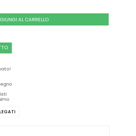
GIUNGI AL CARRELLO
TTO
rvato!
ssegno
isti
nimo
LEGATI