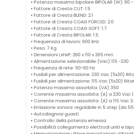
• Potenza massima bipolare BIPOLAR (W): 60 
• Fattore di Cresta CUT: 1.5
• Fattore di Cresta BLEND: 2.1
• Fattore di Cresta COAG FORCED: 2.0
• Fattore di Cresta COAG SOFT: 1.7
• Fattore di Cresta BIPOLAR: 1.5
• Frequenaza di lavoro: 600 kHz
• Peso: 7 Kg
• Dimensioni LxHxP: 260 x 110 x 265 mm
• Alimentazione selezionabile (Vac) 115 -230
• Frequenza di rete: 50-60 Hz
• Fusibili per alimentazione: 230 Vac (5x20) Rita
• Fusibili per alimentazione: 115 Vac (5x20) Ritar
• Potenza massima assorbita: (VA) 350
• Corrente massima assorbita: (A) a 230 Vac 1
• Corrente massima assorbita: (A) a 115 Vac 3
• Emissione sonora: regolabile in 5 step (da 5
• Autodiagnosi guasti
• Controllo della potenza emessa
• Possibilità collegamento elettrodi uniti e bipa
• Memorizzazione ultime impostazioni utilizza