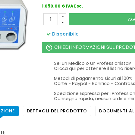
1.090,00 € IVA Esc.
AG
Disponibile
CHIEDI INFORMAZIONI SUL PRODO
help_outline
Sei un Medico o un Professionista?
Clicca qui per ottenere il listino rise
Metodi di pagamento sicuri al 100%
Carte - Paypal - Bonifico - Contra
Spedizione Espressa per i Profession
Consegna rapida, nessun ordine mi
IZIONE
DETTAGLI DEL PRODOTTO
DOCUMENTI AL
tt