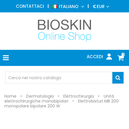
MEDICINA
CONTATTACI
ITALIANO
€
EUR
ESTETICA
MENU
DERMATOLOGIA
FOTOTERAPIA
ELETTROMEDICALI
0
ACCEDI
STUDIO
MEDICO
OCCHIALI
DI
PROTEZIONE
Home
Dermatologia
Elettrochirurgia
Unità
elettrochirurgiche monobipolari
Elettrobisturi MB 200
monopolare bipolare 200 W