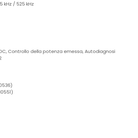
5 kHz / 525 kHz
e OC, Controllo della potenza emessa, Autodiagnosi
2
30536)
30551)