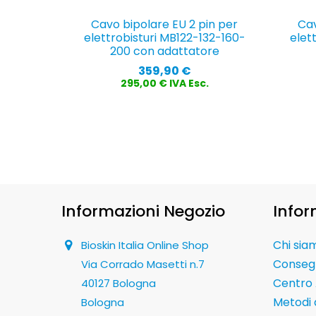
Cavo bipolare EU 2 pin per
Cav
elettrobisturi MB122-132-160-
elet
200 con adattatore
Prezzo
359,90 €
295,00 € IVA Esc.
Informazioni Negozio
Infor
Chi sia
Bioskin Italia Online Shop
Conseg
Via Corrado Masetti n.7
Centro 
40127 Bologna
Metodi
Bologna