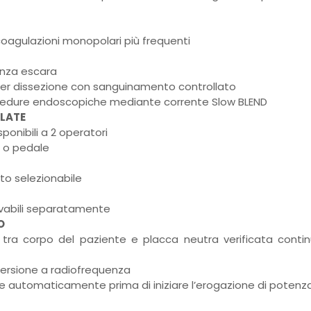
 coagulazioni monopolari più frequenti
senza escara
 per dissezione con sanguinamento controllato
cedure endoscopiche mediante corrente Slow BLEND
LATE
onibili a 2 operatori
o o pedale
to selezionabile
ivabili separatamente
O
 tra corpo del paziente e placca neutra verificata contin
persione a radiofrequenza
te automaticamente prima di iniziare l’erogazione di potenz