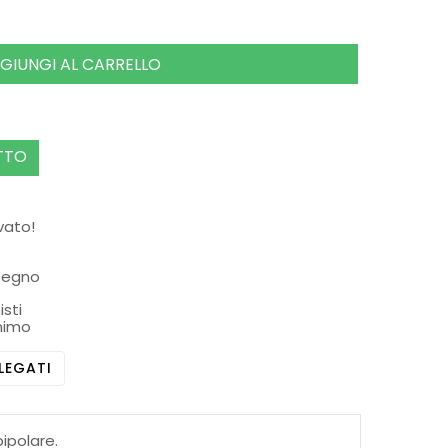
GIUNGI AL CARRELLO
TTO
rvato!
ssegno
isti
nimo
LEGATI
ipolare.