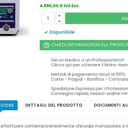
4.690,00 € IVA Esc.
AG
Disponibile
CHIEDI INFORMAZIONI SUL PRODO
help_outline
Sei un Medico o un Professionista?
Clicca qui per ottenere il listino rise
Metodi di pagamento sicuri al 100%
Carte - Paypal - Bonifico - Contra
Spedizione Espressa per i Profession
Consegna rapida, nessun ordine mi
IZIONE
DETTAGLI DEL PRODOTTO
DOCUMENTI AL
 per effettuare contemporaneamente chirurgia monopolare e b