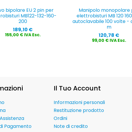
o bipolare EU 2 pin per
Manipolo monopolare 
trobisturi MB122-132-160-
elettrobisturi MB 120 16
200
autoclavabile 100 volte -
m
Prezzo
189,10 €
Prezzo
120,78 €
155,00 € IVA Esc.
99,00 € IVA Esc.
mazioni
Il Tuo Account
mo
Informazioni personali
na
Restituzione prodotto
Assistenza
Ordini
 di Pagamento
Note di credito