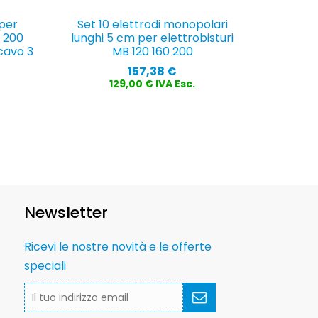
per
Set 10 elettrodi monopolari
0 200
lunghi 5 cm per elettrobisturi
 cavo 3
MB 120 160 200
Prezzo
157,38 €
129,00 € IVA Esc.
Newsletter
Ricevi le nostre novità e le offerte
speciali