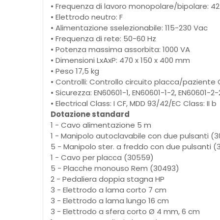
• Frequenza di lavoro monopolare/bipolare: 42
• Elettrodo neutro: F
• Alimentazione sselezionabile: 115-230 Vac
• Frequenza di rete: 50-60 Hz
• Potenza massima assorbita: 1000 VA
• Dimensioni LxAxP: 470 x 150 x 400 mm
• Peso 17,5 kg
• Controlli: Controllo circuito placca/pazient
• Sicurezza: EN60601-1, EN60601-1-2, EN60601-2-
• Electrical Class: I CF, MDD 93/42/EC Class: II b
Dotazione standard
1 - Cavo alimentazione 5 m
1 - Manipolo autoclavabile con due pulsanti (
5 - Manipolo ster. a freddo con due pulsanti (
1 - Cavo per placca (30559)
5 - Placche monouso Rem (30493)
2 - Pedaliera doppia stagna HP
3 - Elettrodo a lama corto 7 cm
3 - Elettrodo a lama lungo 16 cm
3 - Elettrodo a sfera corto Ø 4 mm, 6 cm