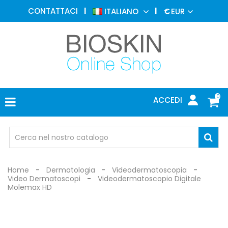
MEDICINA
CONTATTACI
ITALIANO
€
EUR
ESTETICA
MENU
DERMATOLOGIA
FOTOTERAPIA
ELETTROMEDICALI
0
ACCEDI
STUDIO
MEDICO
OCCHIALI
DI
PROTEZIONE
Home
Dermatologia
Videodermatoscopia
Video Dermatoscopi
Videodermatoscopio Digitale
Molemax HD