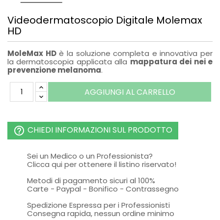
Videodermatoscopio Digitale Molemax
HD
MoleMax HD
è la soluzione completa e innovativa per
la dermatoscopia applicata alla
mappatura dei nei e
prevenzione melanoma
.
AGGIUNGI AL CARRELLO
CHIEDI INFORMAZIONI SUL PRODOTTO
help_outline
Sei un Medico o un Professionista?
Clicca qui per ottenere il listino riservato!
Metodi di pagamento sicuri al 100%
Carte - Paypal - Bonifico - Contrassegno
Spedizione Espressa per i Professionisti
Consegna rapida, nessun ordine minimo