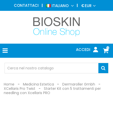
MEDICINA
CONTATTACI
ITALIANO
€
EUR
ESTETICA
MENU
DERMATOLOGIA
FOTOTERAPIA
ELETTROMEDICALI
0
ACCEDI
STUDIO
MEDICO
OCCHIALI
DI
PROTEZIONE
Home
Medicina Estetica
Dermaroller Gmbh
XCellaris Pro Twist
Starter Kit con 5 trattamenti per
needling con Xcellaris PRO