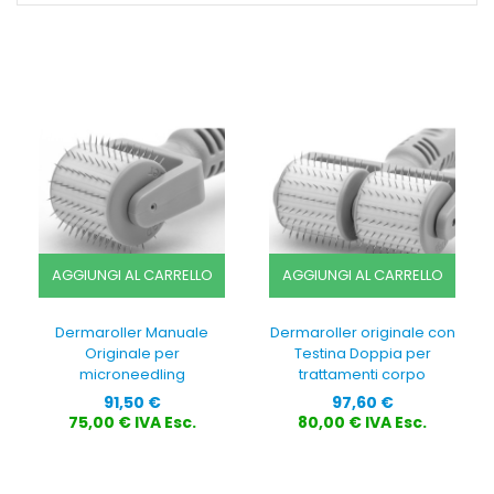
AGGIUNGI AL CARRELLO
AGGIUNGI AL CARRELLO
Dermaroller Manuale
Dermaroller originale con
Originale per
Testina Doppia per
microneedling
trattamenti corpo
Prezzo
Prezzo
91,50 €
97,60 €
75,00 € IVA Esc.
80,00 € IVA Esc.