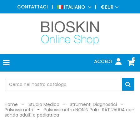
MEDICINA
CONTATTACI
ITALIANO
€
EUR
ESTETICA
MENU
DERMATOLOGIA
FOTOTERAPIA
ELETTROMEDICALI
0
ACCEDI
STUDIO
MEDICO
OCCHIALI
DI
PROTEZIONE
Home
Studio Medico
Strumenti Diagnostici
Pulsossimetri
Pulsossimetro NONIN Palm SAT 2500A con
sonda adulti e pediatrica