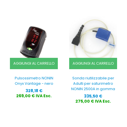
AGGIUNGI AL CARRELLO
AGGIUNGI AL CARRELLO
Pulsossimetro NONIN
Sonda riutilizzabile per
Onyx Vantage - nero
Adulti per saturimetro
NONIN 2500A in gomma
Prezzo
328,18 €
Prezzo
269,00 € IVA Esc.
335,50 €
275,00 € IVA Esc.