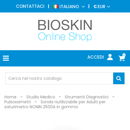
MEDICINA
CONTATTACI
ITALIANO
€
EUR
ESTETICA
MENU
DERMATOLOGIA
FOTOTERAPIA
ELETTROMEDICALI
0
ACCEDI
STUDIO
MEDICO
OCCHIALI
DI
PROTEZIONE
Home
Studio Medico
Strumenti Diagnostici
Pulsossimetri
Sonda riutilizzabile per Adulti per
saturimetro NONIN 2500A in gomma