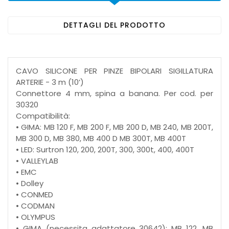
DETTAGLI DEL PRODOTTO
CAVO SILICONE PER PINZE BIPOLARI SIGILLATURA
ARTERIE - 3 m (10’)
Connettore 4 mm, spina a banana. Per cod. per
30320
Compatibilità:
• GIMA: MB 120 F, MB 200 F, MB 200 D, MB 240, MB 200T,
MB 300 D, MB 380, MB 400 D MB 300T, MB 400T
• LED: Surtron 120, 200, 200T, 300, 300t, 400, 400T
• VALLEYLAB
• EMC
• Dolley
• CONMED
• CODMAN
• OLYMPUS
• GIMA (necessita adattatore 30642): MB 122, MB