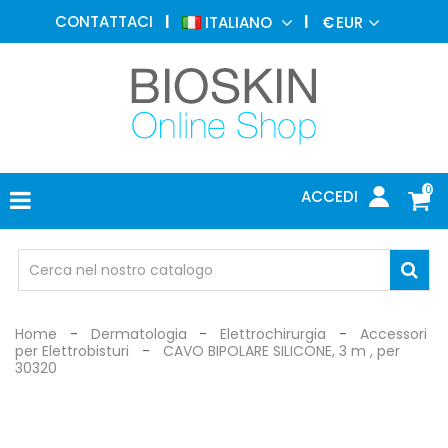
MEDICINA
CONTATTACI
ITALIANO
€
EUR
ESTETICA
MENU
DERMATOLOGIA
FOTOTERAPIA
ELETTROMEDICALI
0
ACCEDI
STUDIO
MEDICO
OCCHIALI
DI
PROTEZIONE
Home
Dermatologia
Elettrochirurgia
Accessori
per Elettrobisturi
CAVO BIPOLARE SILICONE, 3 m , per
30320