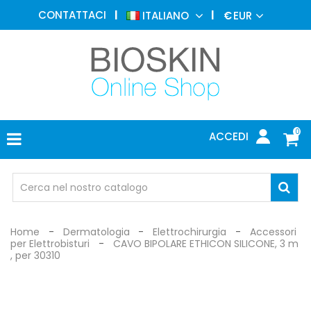
MEDICINA
CONTATTACI
ITALIANO
€
EUR
ESTETICA
MENU
DERMATOLOGIA
FOTOTERAPIA
ELETTROMEDICALI
0
ACCEDI
STUDIO
MEDICO
OCCHIALI
DI
PROTEZIONE
Home
Dermatologia
Elettrochirurgia
Accessori
per Elettrobisturi
CAVO BIPOLARE ETHICON SILICONE, 3 m
, per 30310