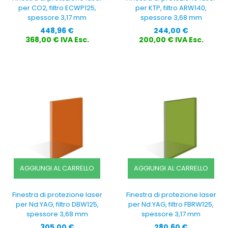
per CO2, filtro ECWP125,
per KTP, filtro ARW140,
spessore 3,17 mm
spessore 3,68 mm
Prezzo
Prezzo
448,96 €
244,00 €
368,00 € IVA Esc.
200,00 € IVA Esc.
AGGIUNGI AL CARRELLO
AGGIUNGI AL CARRELLO
Finestra di protezione laser
Finestra di protezione laser
per Nd:YAG, filtro DBW125,
per Nd:YAG, filtro FBRW125,
spessore 3,68 mm
spessore 3,17 mm
Prezzo
Prezzo
305,00 €
280,60 €