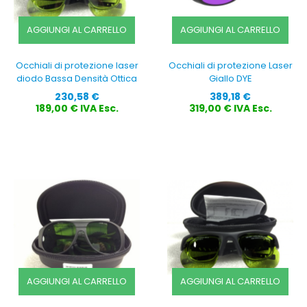
AGGIUNGI AL CARRELLO
AGGIUNGI AL CARRELLO
Occhiali di protezione laser
Occhiali di protezione Laser
diodo Bassa Densità Ottica
Giallo DYE
Prezzo
Prezzo
230,58 €
389,18 €
189,00 € IVA Esc.
319,00 € IVA Esc.
AGGIUNGI AL CARRELLO
AGGIUNGI AL CARRELLO