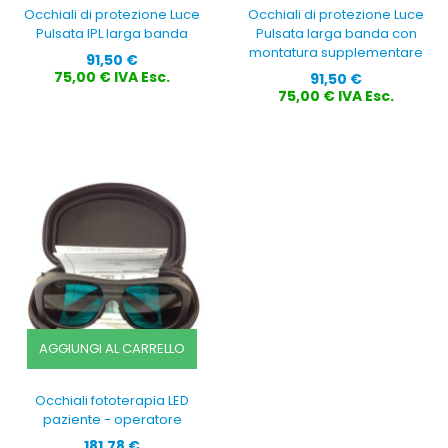
Occhiali di protezione Luce
Occhiali di protezione Luce
Pulsata IPL larga banda
Pulsata larga banda con
montatura supplementare
Prezzo
91,50 €
Prezzo
75,00 € IVA Esc.
91,50 €
75,00 € IVA Esc.
AGGIUNGI AL CARRELLO
Occhiali fototerapia LED
paziente - operatore
Prezzo
181,78 €