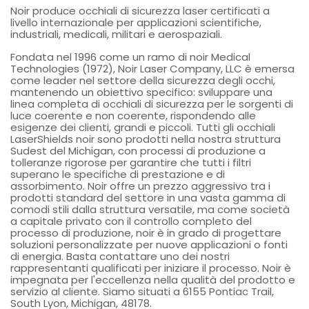
Noir produce occhiali di sicurezza laser certificati a
livello internazionale per applicazioni scientifiche,
industriali, medicali, militari e aerospaziali.
Fondata nel 1996 come un ramo di noir Medical
Technologies (1972), Noir Laser Company, LLC è emersa
come leader nel settore della sicurezza degli occhi,
mantenendo un obiettivo specifico: sviluppare una
linea completa di occhiali di sicurezza per le sorgenti di
luce coerente e non coerente, rispondendo alle
esigenze dei clienti, grandi e piccoli. Tutti gli occhiali
LaserShields noir sono prodotti nella nostra struttura
Sudest del Michigan, con processi di produzione a
tolleranze rigorose per garantire che tutti i filtri
superano le specifiche di prestazione e di
assorbimento. Noir offre un prezzo aggressivo tra i
prodotti standard del settore in una vasta gamma di
comodi stili dalla struttura versatile, ma come società
a capitale privato con il controllo completo del
processo di produzione, noir è in grado di progettare
soluzioni personalizzate per nuove applicazioni o fonti
di energia. Basta contattare uno dei nostri
rappresentanti qualificati per iniziare il processo. Noir è
impegnata per l'eccellenza nella qualità del prodotto e
servizio al cliente. Siamo situati a 6155 Pontiac Trail,
South Lyon, Michigan, 48178.