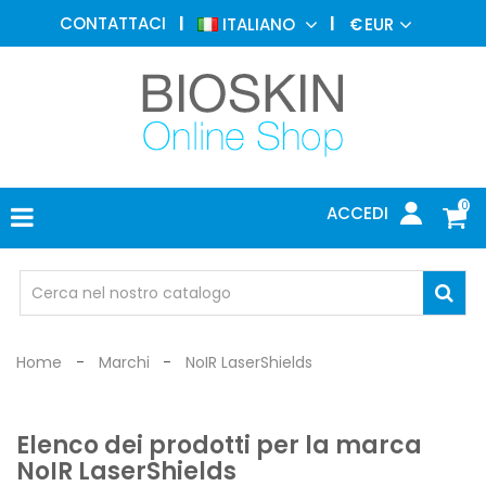
MEDICINA
CONTATTACI
ITALIANO
€
EUR
ESTETICA
MENU
DERMATOLOGIA
FOTOTERAPIA
ELETTROMEDICALI
0
ACCEDI
STUDIO
MEDICO
OCCHIALI
DI
PROTEZIONE
Home
Marchi
NoIR LaserShields
Elenco dei prodotti per la marca
NoIR LaserShields