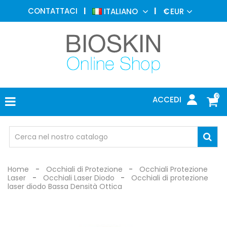
MEDICINA
CONTATTACI
ITALIANO
€
EUR
ESTETICA
MENU
DERMATOLOGIA
FOTOTERAPIA
ELETTROMEDICALI
0
ACCEDI
STUDIO
MEDICO
OCCHIALI
DI
PROTEZIONE
Home
Occhiali di Protezione
Occhiali Protezione
Laser
Occhiali Laser Diodo
Occhiali di protezione
laser diodo Bassa Densità Ottica