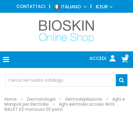
MEDICINA
CONTATTACI
ITALIANO
€
EUR
ESTETICA
MENU
DERMATOLOGIA
FOTOTERAPIA
ELETTROMEDICALI
0
ACCEDI
STUDIO
MEDICO
OCCHIALI
DI
PROTEZIONE
Home
Dermatologia
Elettrodepilazione
Aghi e
Manipoli per Elettrolisi
Aghi elettrolisi acciaio INOX
BALLET K2 monouso 50 pezzi