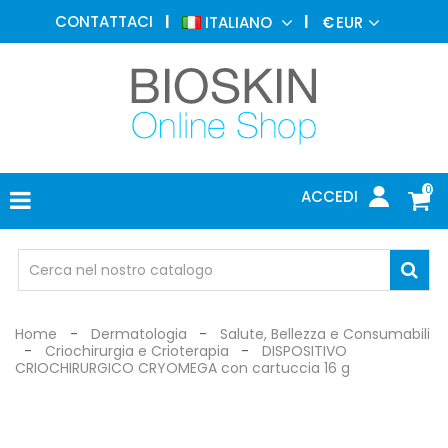
MEDICINA
CONTATTACI
ITALIANO
€
EUR
ESTETICA
MENU
DERMATOLOGIA
FOTOTERAPIA
ELETTROMEDICALI
0
ACCEDI
STUDIO
MEDICO
OCCHIALI
DI
PROTEZIONE
Home
Dermatologia
Salute, Bellezza e Consumabili
Criochirurgia e Crioterapia
DISPOSITIVO
CRIOCHIRURGICO CRYOMEGA con cartuccia 16 g