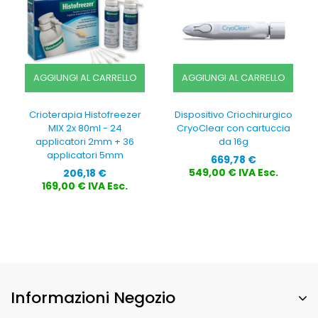
AGGIUNGI AL CARRELLO
AGGIUNGI AL CARRELLO
Crioterapia Histofreezer
Dispositivo Criochirurgico
MIX 2x 80ml - 24
CryoClear con cartuccia
applicatori 2mm + 36
da 16g
applicatori 5mm
Prezzo
669,78 €
Prezzo
549,00 € IVA Esc.
206,18 €
169,00 € IVA Esc.
Informazioni Negozio