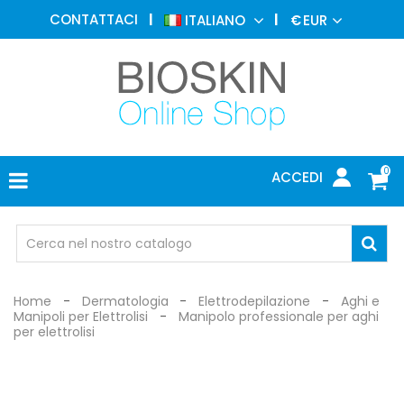
MEDICINA
CONTATTACI
ITALIANO
€
EUR
ESTETICA
MENU
DERMATOLOGIA
FOTOTERAPIA
ELETTROMEDICALI
0
ACCEDI
STUDIO
MEDICO
OCCHIALI
DI
PROTEZIONE
Home
Dermatologia
Elettrodepilazione
Aghi e
Manipoli per Elettrolisi
Manipolo professionale per aghi
per elettrolisi