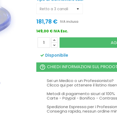
181,78 €
IVA inclusa
149,00 € IVA Esc.
AG
Disponibile
CHIEDI INFORMAZIONI SUL PRODO
help_outline
Sei un Medico o un Professionista?
Clicca qui per ottenere il listino rise
Metodi di pagamento sicuri al 100%
Carte - Paypal - Bonifico - Contra
Spedizione Espressa per i Profession
Consegna rapida, nessun ordine mi