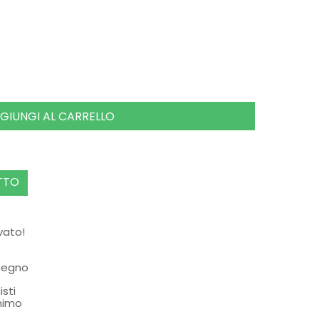
GIUNGI AL CARRELLO
TTO
rvato!
ssegno
isti
nimo