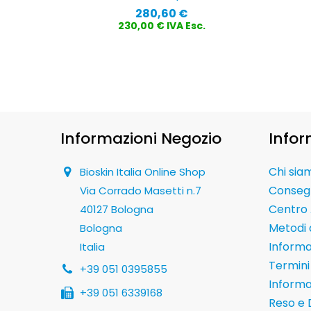
Prezzo
280,60 €
230,00 € IVA Esc.
Informazioni Negozio
Infor
Chi sia
Bioskin Italia Online Shop
Conseg
Via Corrado Masetti n.7
Centro 
40127 Bologna
Metodi
Bologna
Informaz
Italia
Termini 
+39 051 0395855
Informa
+39 051 6339168
Reso e 