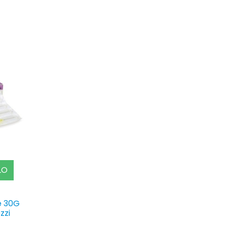
LO
re 30G
zzi