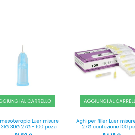
GGIUNGI AL CARRELLO
AGGIUNGI AL CARREL
 mesoterapia Luer misure
Aghi per filler Luer misu
 31G 30G 27G - 100 pezzi
27G confezione 100 pe
Prezzo
Prezzo