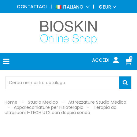
MEDICINA
CONTATTACI
ITALIANO
€
EUR
ESTETICA
MENU
DERMATOLOGIA
FOTOTERAPIA
ELETTROMEDICALI
0
ACCEDI
STUDIO
MEDICO
OCCHIALI
DI
PROTEZIONE
Home
Studio Medico
Attrezzature Studio Medico
Apparecchiature per Fisioterapia
Terapia ad
ultrasuoni I-TECH UT2 con doppia sonda