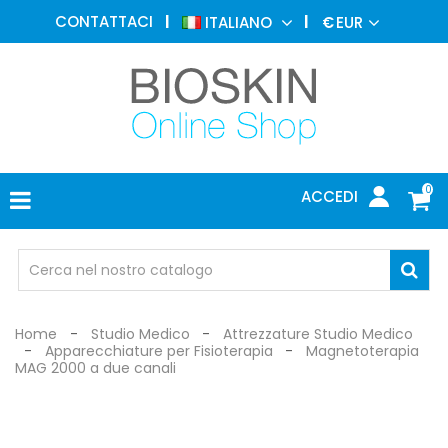
MEDICINA
CONTATTACI
ITALIANO
€
EUR
ESTETICA
MENU
DERMATOLOGIA
FOTOTERAPIA
ELETTROMEDICALI
0
ACCEDI
STUDIO
MEDICO
OCCHIALI
DI
PROTEZIONE
Home
Studio Medico
Attrezzature Studio Medico
Apparecchiature per Fisioterapia
Magnetoterapia
MAG 2000 a due canali