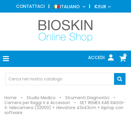
MEDICINA
CONTATTACI
ITALIANO
€
EUR
ESTETICA
MENU
DERMATOLOGIA
FOTOTERAPIA
ELETTROMEDICALI
0
ACCEDI
STUDIO
MEDICO
OCCHIALI
DI
PROTEZIONE
Home
Studio Medico
Strumenti Diagnostici
Camera per Raggi X e Accessori
SET REMEX KA6 RAGGI-
X: telecamera (32000) + rilevatore 43x43cm + laptop con
software